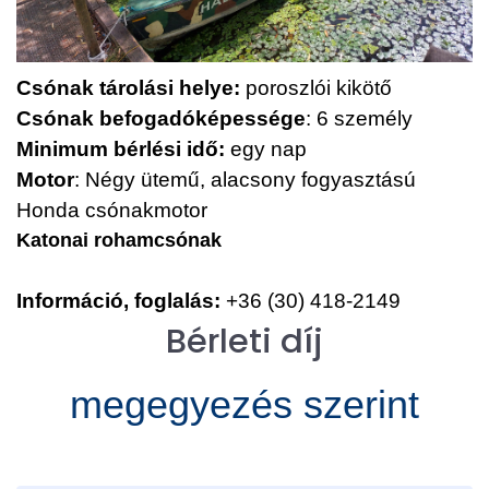
Csónak tárolási helye:
poroszlói kikötő
Csónak
befogadóképessége
: 6 személy
Minimum bérlési
idő:
egy nap
Motor
:
Négy ütemű, alacsony fogyasztású
Honda csónakmotor
Katonai
rohamcsónak
Információ, foglalás:
+36 (30) 418-2149
Bérleti díj
megegyezés szerint