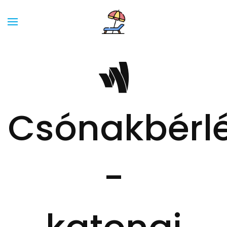
Csónakbérl
-