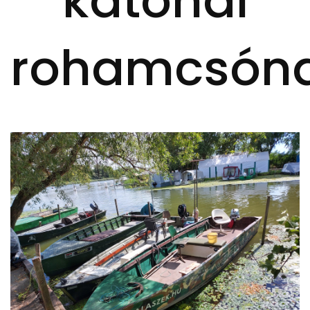
katonai
rohamcsón