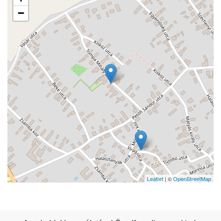
−
Leaflet
| ©
OpenStreetMap